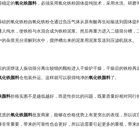
得稳定的
氧化铁颜料
，必须采用氧化铁粉固体提纯技术，采用水洗、研磨
除硅的氧化铁粉由氧化铁粉仓通过负压气体从原有酸再生站输送到固体提
通人纯水，使铁粉与水混合成为铁粉泥浆。然后再重力进入二级筛分槽，
中的杂质充分溶解到水中，搅拌槽出来的泥浆用泥浆泵送到压滤机脱水。
后的泥饼送人振动筛分离出较细的颗粒进人干燥炉干燥，干燥后的铁粉再
氧化铁颜料
仓包装外运。这样就可以获得纯净的
氧化铁颜料
了。
铁颜料
价格实惠不是越低越好，而是性价比的问题，既要质量好相对同行
优质的
氧化铁颜料
批发商家，能够在价格优势上有更突出的表现，所以说
择非常重要，带来的可靠性也会更好，所以说需要引起更多的重视，带来