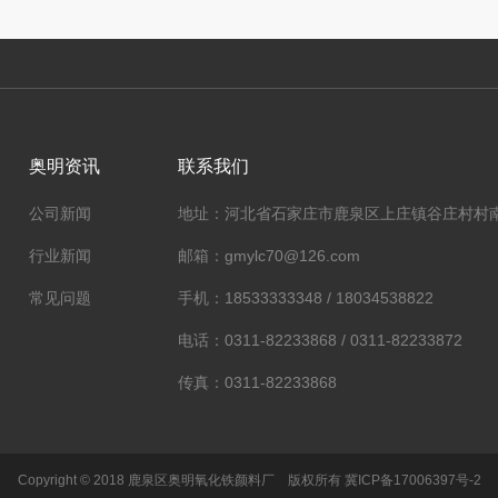
奥明资讯
联系我们
公司新闻
地址：河北省石家庄市鹿泉区上庄镇谷庄村村
行业新闻
邮箱：gmylc70@126.com
常见问题
手机：18533333348 / 18034538822
电话：0311-82233868 / 0311-82233872
传真：0311-82233868
Copyright © 2018 鹿泉区奥明氧化铁颜料厂 版权所有
冀ICP备17006397号-2