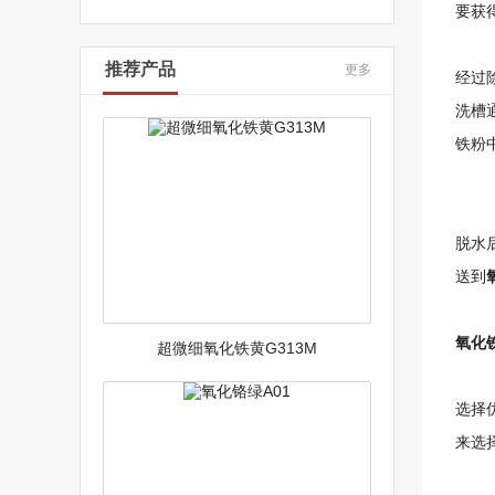
要获
推荐产品
更多
经过
洗槽
铁粉
脱水
送到
氧化
超微细氧化铁黄G313M
选择
来选