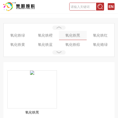
EN
氧化铁绿
氧化铁橙
氧化铁黑
氧化铁红
氧化铁黄
氧化铁蓝
氧化铁棕
氧化铬绿
宝蓝
翠绿
大红粉
美术黄
美术绿
耐晒绿
酞箐绿
铁酞绿
颜料绿
银朱
中黄
钛白粉
地坪绿
巴黎绿
氧化铁黑