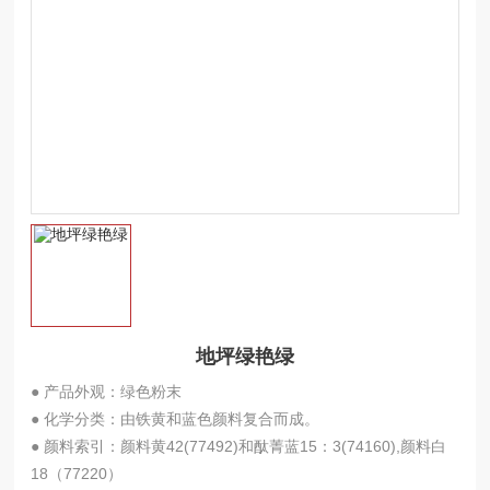
地坪绿艳绿
● 产品外观：绿色粉末
● 化学分类：由铁黄和蓝色颜料复合而成。
● 颜料索引：颜料黄42(77492)和酞菁蓝15：3(74160),颜料白
18（77220）