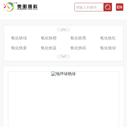
EN
氧化铁绿
氧化铁橙
氧化铁黑
氧化铁红
氧化铁黄
氧化铁蓝
氧化铁棕
氧化铬绿
宝蓝
翠绿
大红粉
美术黄
美术绿
耐晒绿
酞箐绿
铁酞绿
颜料绿
银朱
中黄
钛白粉
地坪绿
巴黎绿