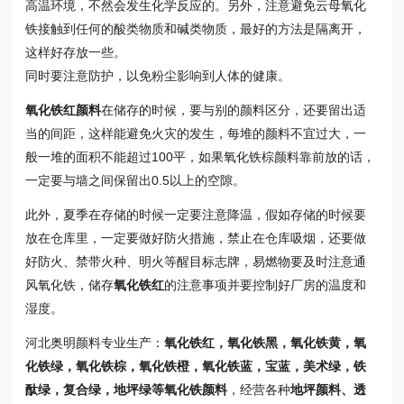
高温环境，不然会发生化学反应的。另外，注意避免云母氧化
铁接触到任何的酸类物质和碱类物质，最好的方法是隔离开，
这样好存放一些。
同时要注意防护，以免粉尘影响到人体的健康。
氧化铁红颜料
在储存的时候，要与别的颜料区分，还要留出适
当的间距，这样能避免火灾的发生，每堆的颜料不宜过大，一
般一堆的面积不能超过100平，如果氧化铁棕颜料靠前放的话，
一定要与墙之间保留出0.5以上的空隙。
此外，夏季在存储的时候一定要注意降温，假如存储的时候要
放在仓库里，一定要做好防火措施，禁止在仓库吸烟，还要做
好防火、禁带火种、明火等醒目标志牌，易燃物要及时注意通
风氧化铁，储存
氧化铁红
的注意事项并要控制好厂房的温度和
湿度。
河北奥明颜料专业生产：
氧化铁红，氧化铁黑，氧化铁黄，氧
化铁绿，氧化铁棕，氧化铁橙，氧化铁蓝，宝蓝，美术绿，铁
酞绿，复合绿，地坪绿等氧化铁颜料
，经营各种
地坪颜料、透